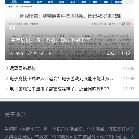
中年危机：四十不惑，却找不到工作
2021-11-13
656
8
3
远离网络暴徒
11-09
电子竞技正式进入亚运会：电子游戏到底能不能让孩子玩
11-08
电子游戏把中国孩子都害成啥样了，还全网吹捧EDG
11-07
关于本站
牛超网（大超小志）是一个记录生活点滴、个人观点、互联网技术的
原创独立网站，有喜欢写作的朋友可以在这里分享你的知识经验、人