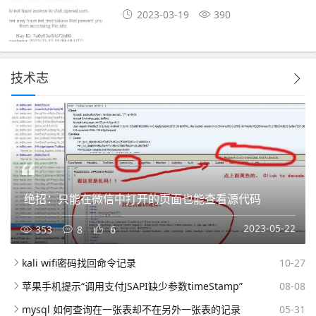
chat.openai.com
2023-03-19
390
技术志
绝招：只能在微信中打开的页面也能查看源代码
2023-05-22
353
8
6
kali wifi密码找回命令记录
10-27
苹果手机提示“调用支付JSAPI缺少参数timeStamp”
08-08
mysql 如何查询在一张表却不在另外一张表的记录
05-31