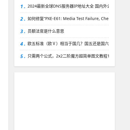
1 .
2024最新全球DNS服务器IP地址大全 国内外公共DNS大全 
2 .
如何修复“PXE-E61: Media Test Failure, Check Cable”
3 .
员额法官是什么意思
4 .
欧五标准（欧Ⅴ）相当于国几？国五还是国六？
5 .
只需两个公式，2x2二阶魔方超简单图文教程1：复原第