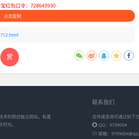
宝红包口令：728643930
点击复制
7712.html
赏
联系我们
技术的原创独立网站，有喜
合作或咨询可通过如下
乐时光。
QQ：9799004
邮箱：
9799004@qq