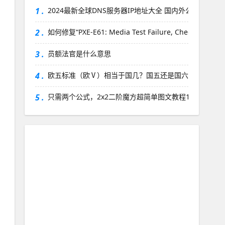
1 .
2024最新全球DNS服务器IP地址大全 国内外公共DNS大全 
2 .
如何修复“PXE-E61: Media Test Failure, Check Cable”
3 .
员额法官是什么意思
4 .
欧五标准（欧Ⅴ）相当于国几？国五还是国六？
5 .
只需两个公式，2x2二阶魔方超简单图文教程1：复原第