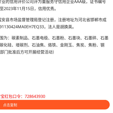
被专业的信用评价公司评为重服务守信用企业AAA级，证书编号
6日至2023年11月15日，信用优秀。
日在成安县市场监督管理局登记注册，注册地址为河北省邯郸市成
30424MA0EH7EQ33，法人是胡换英。
围为：碳素制品、石墨电极、石墨粉、石墨块、石墨碎、石墨
碳化硅、增碳剂、石油焦、烙铁、金刚玉、焦炭、焦粉、钢
关部门批准后方可开展经营活动）
宝红包口令：728643930
点击复制