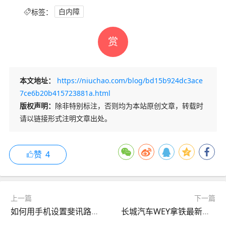
标签：
白内障
赏
本文地址：
https://niuchao.com/blog/bd15b924dc3ace
7ce6b20b415723881a.html
版权声明：
除非特别标注，否则均为本站原创文章，转载时
请以链接形式注明文章出处。
赞
4
上一篇
下一篇
如何用手机设置斐讯路由器K2C/K2/K1S，详细功能演示
长城汽车WEY拿铁最新消息，第三季度上市