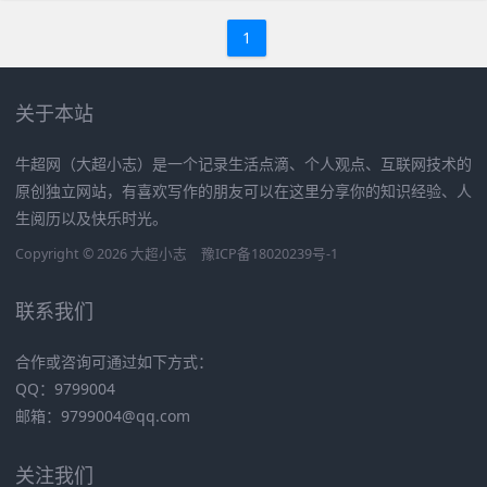
1
关于本站
牛超网（大超小志）是一个记录生活点滴、个人观点、互联网技术的
原创独立网站，有喜欢写作的朋友可以在这里分享你的知识经验、人
生阅历以及快乐时光。
Copyright © 2026
大超小志
豫ICP备18020239号-1
联系我们
合作或咨询可通过如下方式：
QQ：9799004
邮箱：
9799004@qq.com
关注我们