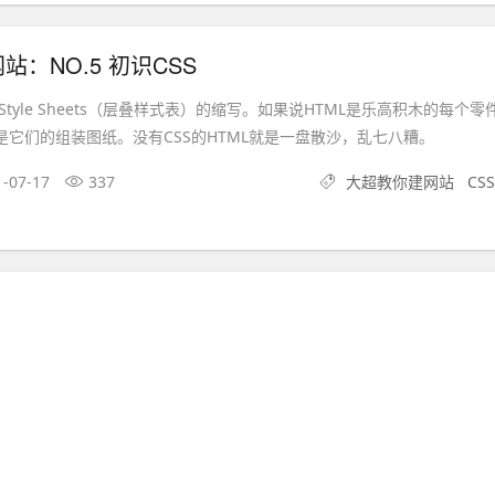
：NO.5 初识CSS
ing Style Sheets（层叠样式表）的缩写。如果说HTML是乐高积木的每个零
是它们的组装图纸。没有CSS的HTML就是一盘散沙，乱七八糟。
1-07-17
337
大超教你建网站
CSS