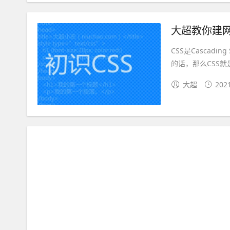
大超教你建网站
CSS是Cascad
的话，那么CSS就
大超
202